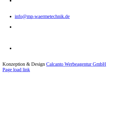
NOTDIENST
0170 - 612 62 54
info@mp-waermetechnik.de
Montag - Donnerstag:
8:00 - 12:00 Uhr
13:00 - 16:30 Uhr
Freitag:
8:00 - 12:30 Uhr
Konzeption & Design
Calcanto Werbeagentur GmbH
Page load link