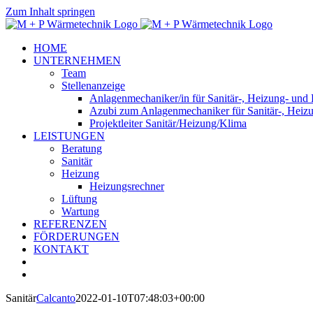
Zum Inhalt springen
HOME
UNTERNEHMEN
Team
Stellenanzeige
Anlagenmechaniker/in für Sanitär-, Heizung- und
Azubi zum Anlagenmechaniker für Sanitär-, Heiz
Projektleiter Sanitär/Heizung/Klima
LEISTUNGEN
Beratung
Sanitär
Heizung
Heizungsrechner
Lüftung
Wartung
REFERENZEN
FÖRDERUNGEN
KONTAKT
Sanitär
Calcanto
2022-01-10T07:48:03+00:00