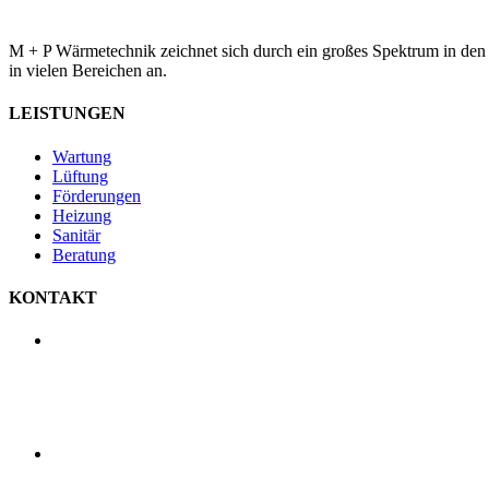
M + P Wärmetechnik zeichnet sich durch ein großes Spektrum in den
in vielen Bereichen an.
LEISTUNGEN
Wartung
Lüftung
Förderungen
Heizung
Sanitär
Beratung
KONTAKT
M+P Wärmetechnik
Middendorf + Pölling GmbH
Raiffeisenstraße 5
48727 Billerbeck
0 2543 - 218 86 80