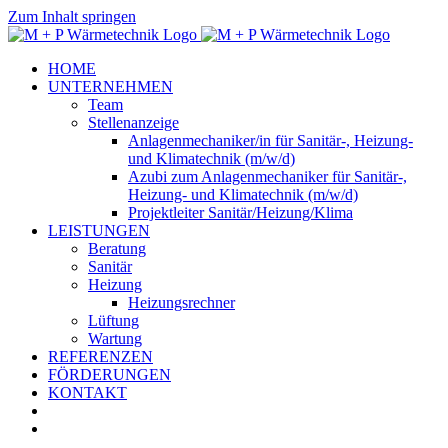
Zum Inhalt springen
HOME
UNTERNEHMEN
Team
Stellenanzeige
Anlagenmechaniker/in für Sanitär-, Heizung-
und Klimatechnik (m/w/d)
Azubi zum Anlagenmechaniker für Sanitär-,
Heizung- und Klimatechnik (m/w/d)
Projektleiter Sanitär/Heizung/Klima
LEISTUNGEN
Beratung
Sanitär
Heizung
Heizungsrechner
Lüftung
Wartung
REFERENZEN
FÖRDERUNGEN
KONTAKT