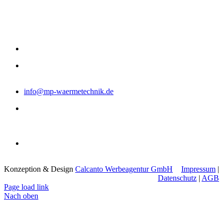
Middendorf + Pölling GmbH
Raiffeisenstraße 5
48727 Billerbeck
0 2543 - 218 86 80
NOTDIENST
0170 - 612 62 54
info@mp-waermetechnik.de
Montag - Donnerstag:
8:00 - 12:00 Uhr
13:00 - 16:30 Uhr
Freitag:
8:00 - 12:30 Uhr
Konzeption & Design
Calcanto Werbeagentur GmbH
Impressum
|
Datenschutz
|
AGB
Page load link
Nach oben