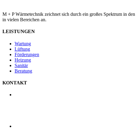
M + P Wärmetechnik zeichnet sich durch ein großes Spektrum in den
in vielen Bereichen an.
LEISTUNGEN
Wartung
Lüftung
Förderungen
Heizung
Sanitär
Beratung
KONTAKT
M+P Wärmetechnik
Middendorf + Pölling GmbH
Raiffeisenstraße 5
48727 Billerbeck
0 2543 - 218 86 80