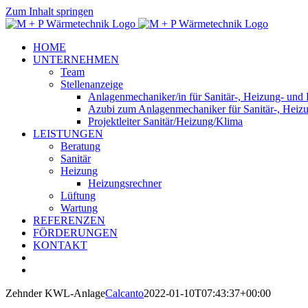
Zum Inhalt springen
HOME
UNTERNEHMEN
Team
Stellenanzeige
Anlagenmechaniker/in für Sanitär-, Heizung- und
Azubi zum Anlagenmechaniker für Sanitär-, Heiz
Projektleiter Sanitär/Heizung/Klima
LEISTUNGEN
Beratung
Sanitär
Heizung
Heizungsrechner
Lüftung
Wartung
REFERENZEN
FÖRDERUNGEN
KONTAKT
Zehnder KWL-Anlage
Calcanto
2022-01-10T07:43:37+00:00