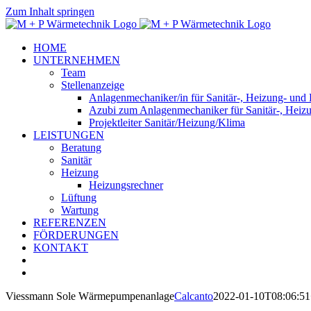
Zum Inhalt springen
HOME
UNTERNEHMEN
Team
Stellenanzeige
Anlagenmechaniker/in für Sanitär-, Heizung- und
Azubi zum Anlagenmechaniker für Sanitär-, Heiz
Projektleiter Sanitär/Heizung/Klima
LEISTUNGEN
Beratung
Sanitär
Heizung
Heizungsrechner
Lüftung
Wartung
REFERENZEN
FÖRDERUNGEN
KONTAKT
Viessmann Sole Wärmepumpenanlage
Calcanto
2022-01-10T08:06:51