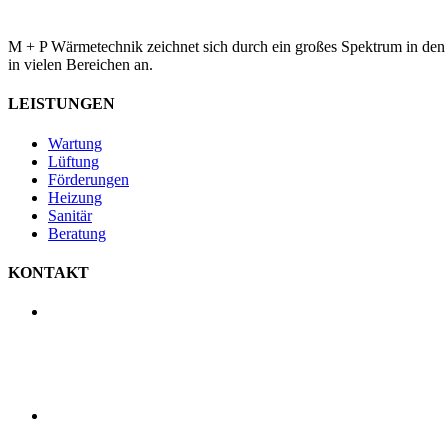
M + P Wärmetechnik zeichnet sich durch ein großes Spektrum in den
in vielen Bereichen an.
LEISTUNGEN
Wartung
Lüftung
Förderungen
Heizung
Sanitär
Beratung
KONTAKT
M+P Wärmetechnik
Middendorf + Pölling GmbH
Raiffeisenstraße 5
48727 Billerbeck
0 2543 - 218 86 80