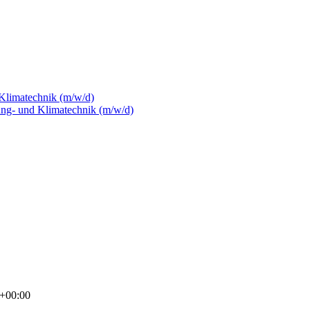
 Klimatechnik (m/w/d)
ung- und Klimatechnik (m/w/d)
+00:00