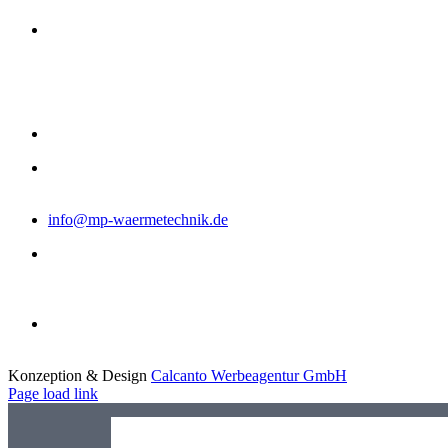
M+P Wärmetechnik
Middendorf + Pölling GmbH
Raiffeisenstraße 5
48727 Billerbeck
0 2543 - 218 86 80
NOTDIENST
0170 - 612 62 54
info@mp-waermetechnik.de
Montag - Donnerstag:
8:00 - 12:00 Uhr
13:00 - 16:30 Uhr
Freitag:
8:00 - 12:30 Uhr
Konzeption & Design
Calcanto Werbeagentur GmbH
Page load link